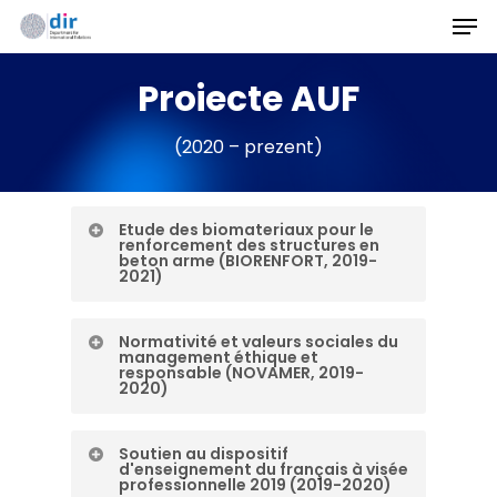
Men
Skip
to
Proiecte AUF
main
content
(2020 – prezent)
Etude des biomateriaux pour le
renforcement des structures en
beton arme (BIORENFORT, 2019-
2021)
Normativité et valeurs sociales du
Finanțare
management éthique et
responsable (NOVAMER, 2019-
2020)
Instituție coordonatoare
Soutien au dispositif
Finanțare
d'enseignement du français à visée
Coordonator în UPT
professionnelle 2019 (2019-2020)