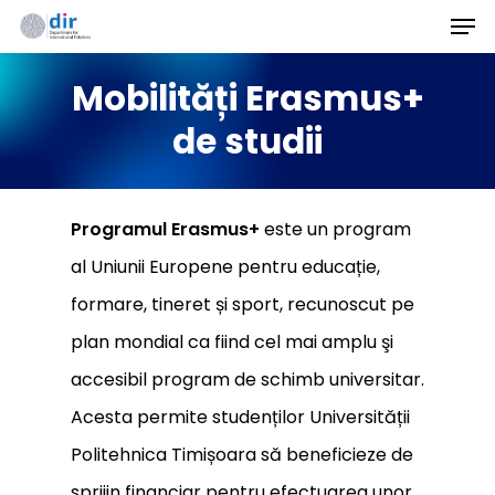
Men
Skip
to
Mobilități Erasmus+
main
content
de studii
Programul Erasmus+
este un program
al Uniunii Europene pentru educație,
formare, tineret și sport, recunoscut pe
plan mondial ca fiind cel mai amplu şi
accesibil program de schimb universitar.
Acesta permite studenților Universității
Politehnica Timișoara să beneficieze de
sprijin financiar pentru efectuarea unor