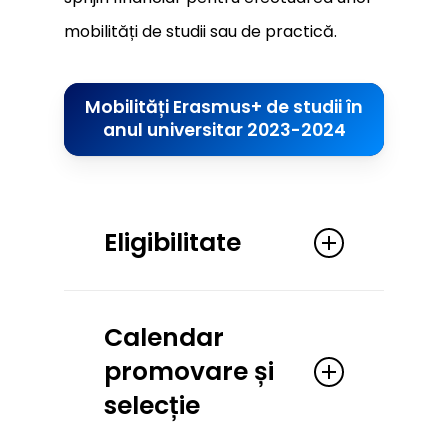
mobilități de studii sau de practică.
Mobilități Erasmus+ de studii în
anul universitar 2023-2024
Eligibilitate
Studenții care îndeplinesc
Calendar
cumulativ următoarele
promovare și
condiții sunt eligibili pentru
selecție
mobilități Erasmus+: